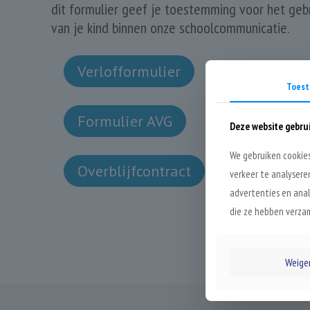
dit formulier geef je toestemming voor het gebru
van je kind binnen onze schoolcommunicatie.
Verlofformulier
Toes
Formulier AVG
Deze website gebru
We gebruiken cookies
Overblijfcontract
verkeer te analysere
advertenties en anal
die ze hebben verzam
Weige