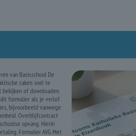
eren van Basisschool De
ktische zaken snel te
t bekijken of downloaden.
it formulier als je verlof
ties, bijvoorbeeld vanwege
nheid. Overblijfcontract
nschoolse opvang. Hierin
betaling. Formulier AVG Met