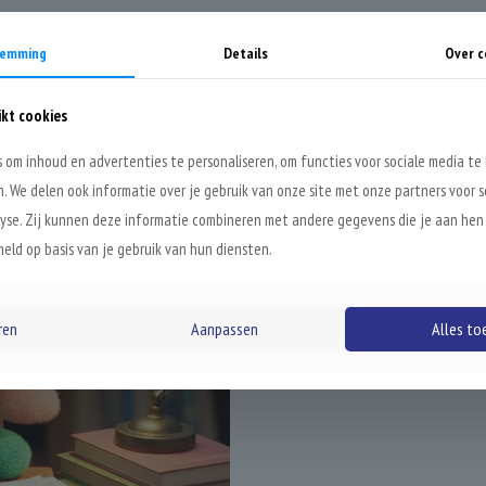
temming
Details
Over c
Studiedagen
ikt cookies
Donderdag 16 oktober en v
 om inhoud en advertenties te personaliseren, om functies voor sociale media te
Maandag 8 december 2025
n. We delen ook informatie over je gebruik van onze site met onze partners voor s
Dinsdag 3 maart 2026
yse. Zij kunnen deze informatie combineren met andere gegevens die je aan hen
Woensdag 11 maart 2026 (
eld op basis van je gebruik van hun diensten.
Dinsdag 26 mei 2026
Woensdag 1 juli 2026
ren
Aanpassen
Alles to