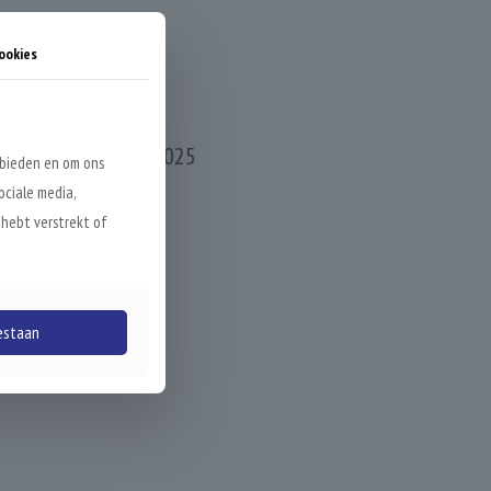
ookies
rijdag 17 oktober 2025
 bieden en om ons
ociale media,
 hebt verstrekt of
Unicoz)
estaan